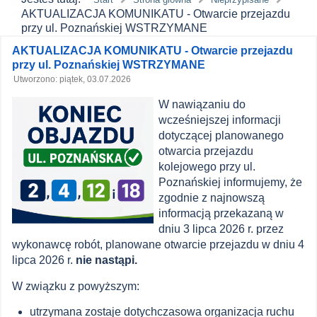
AKTUALIZACJA KOMUNIKATU - Otwarcie przejazdu
przy ul. Poznańskiej WSTRZYMANE
Zawartość
AKTUALIZACJA KOMUNIKATU - Otwarcie przejazdu
przy ul. Poznańskiej WSTRZYMANE
główna
Utworzono: piątek, 03.07.2026
MPK
W nawiązaniu do
wcześniejszej informacji
Łomża
dotyczącej planowanego
otwarcia przejazdu
kolejowego przy ul.
Poznańskiej informujemy, że
zgodnie z najnowszą
informacją przekazaną w
dniu 3 lipca 2026 r. przez
wykonawcę robót, planowane otwarcie przejazdu w dniu 4
lipca 2026 r.
nie nastąpi.
W związku z powyższym:
utrzymana zostaje dotychczasowa organizacja ruchu