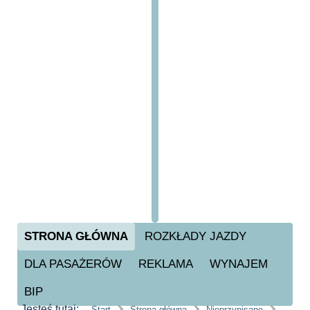
STRONA GŁÓWNA
ROZKŁADY JAZDY
DLA PASAŻERÓW
REKLAMA
WYNAJEM
BIP
Jesteś tutaj:
Start
Strona główna
Nieprzypisane