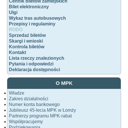
Cennik biletów zamiejskich
Bilet elektroniczny
Ulgi
Wykaz tras autobusowych
Przepisy i regulaminy
RODO
Sprzedaż biletów
Skargi i wnioski
Kontrola biletów
Kontakt
Lista rzeczy znalezionych
Pytania i odpowiedzi
Deklaracja dostępności
O MPK
Władze
Zakres działalności
Numer konta bankowego
Jubileusz 45-lecia MPK w Łomży
Partnerzy programu MPK-rabat
Współpracujemy
Podziękowania