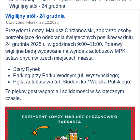
Wigilijny stół - 24 grudnia
Zawartość
Wigilijny stół - 24 grudnia
Utworzono: wtorek, 23.12.2025
główna
Prezydent Łomży, Mariusz Chrzanowski, zaprasza osoby
MPK
potrzebujące do odebrania świątecznych posiłków w dniu
24 grudnia 2025 r., w godzinach 9:00–11:00. Potrawy
Łomża
wigilijne będą wydawane na wynos z autobusów MPK
ustawionych w trzech miejscach miasta:
Stary Rynek
Parking przy Parku Wodnym (ul. Wyszyńskiego)
Pętla autobusowa (ul. Studencka / Wojska Polskiego)
To piękny gest wsparcia i solidarności w świątecznym
czasie.