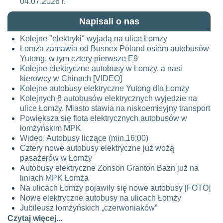
04.07.2026 r.
Napisali o nas
Kolejne "elektryki" wyjadą na ulice Łomży
Łomża zamawia od Busnex Poland osiem autobusów
Yutong, w tym cztery pierwsze E9
Kolejne elektryczne autobusy w Łomży, a nasi
kierowcy w Chinach [VIDEO]
Kolejne autobusy elektryczne Yutong dla Łomży
Kolejnych 8 autobusów elektrycznych wyjedzie na
ulice Łomży. Miasto stawia na niskoemisyjny transport
Powiększa się flota elektrycznych autobusów w
łomżyńskim MPK
Wideo: Autobusy liczące (min.16:00)
Cztery nowe autobusy elektryczne już wożą
pasażerów w Łomży
Autobusy elektryczne Zonson Granton Bazn już na
liniach MPK Łomża
Na ulicach Łomży pojawiły się nowe autobusy [FOTO]
Nowe elektryczne autobusy na ulicach Łomży
Jubileusz łomżyńskich „czerwoniaków”
Czytaj więcej...