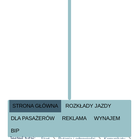
STRONA GŁÓWNA
ROZKŁADY JAZDY
DLA PASAŻERÓW
REKLAMA
WYNAJEM
BIP
Jesteś tutaj:
Start
Pytania i odpowiedzi
Komunikaty